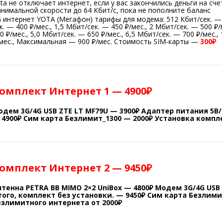
ta не отключает интернет, если у вас закончились деньги на с
нимальной скорости до 64 Кбит/с, пока не пополните баланс
 интернет YOTA (Мегафон) тарифы для модема: 512 Кбит/сек. — 3
к. — 400 ₽/мес., 1,5 Мбит/сек. — 450 ₽/мес., 2 Мбит/сек. — 500 ₽/
0 ₽/мес., 5,0 Мбит/сек. — 650 ₽/мес., 6,5 Мбит/сек. — 700 ₽/мес.,
мес., Максимальная — 900 ₽/мес. Стоимость SIM-карты —
300₽
омплект Интернет 1 — 4900₽
одем 3G/4G USB ZTE LT MF79U — 3900₽ Адаптер питания 5В/
 4900₽ Сим карта Безлимит_1300 — 2000₽ Установка компл
омплект Интернет 2 — 9450₽
нтенна PETRA BB MIMO 2×2 UniBox — 4800₽ Модем 3G/4G USB
того, комплект без установки. — 9450₽ Сим карта Безлим
езлимитного интернета от 2000₽