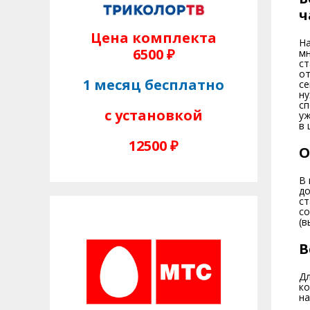
ч
Цена комплекта
На
6500 ₽
мн
ст
от
1 месяц бесплатно
се
ну
сп
с установкой
уж
в 
12500 ₽
О
В 
до
ст
со
(в
В
Дл
ко
на