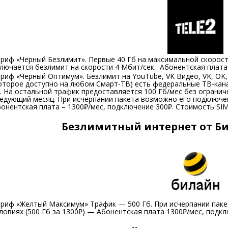
риф «Черный Безлимит». Первые 40 Гб на максимальной скорост
лючается безлимит на скорости 4 Мбит/сек. Абонентская плата
риф «Черный Оптимум». Безлимит на YouTube, VK Видео, VK, ОK, 
оторое доступно на любом Смарт-ТВ) есть федеральные ТВ-канал
. На остальной трафик предоставляется 100 Гб/мес без огранич
едующий месяц. При исчерпании пакета возможно его подключение
онентская плата – 1300₽/мес, подключение 300₽. Стоимость S
Безлимитный интернет от Б
риф «Желтый Максимум» Трафик — 500 Гб. При исчерпании паке
ловиях (500 Гб за 1300₽) — Абонентская плата 1300₽/мес, под