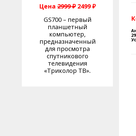
Цена
2999 ₽
2499 ₽
К
GS700 – первый
планшетный
А
компьютер,
2
У
предназначенный
для просмотра
спутникового
телевидения
«Триколор ТВ».