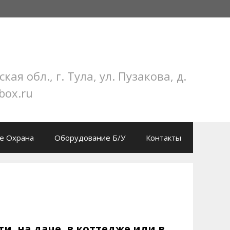
обл., г. Тула, ул. Пузакова, д.
box.ru
е Охрана
Оборудование Б/У
Контакты
и, на даче, в коттедже или в