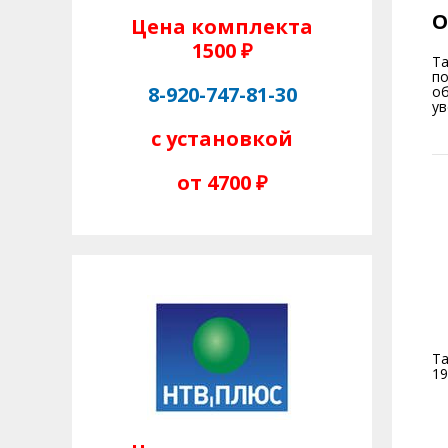
О
Цена комплекта
1500 ₽
Та
по
8-920-747-81-30
об
ув
с установкой
от 4700 ₽
Та
19