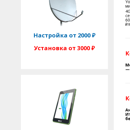
Yo
ми
4G
се
60
₽/
Настройка от 2000 ₽
Установка от 3000 ₽
К
М
—
К
А
И
б