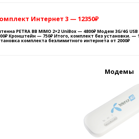
омплект Интернет 3 — 12350₽
нтенна PETRA BB MIMO 2×2 UniBox — 4800₽ Модем 3G/4G USB 
900₽ Кронштейн — 750₽ Итого, комплект без установки. — 
становка комплекта безлимитного интернета от 2000₽
Модемы