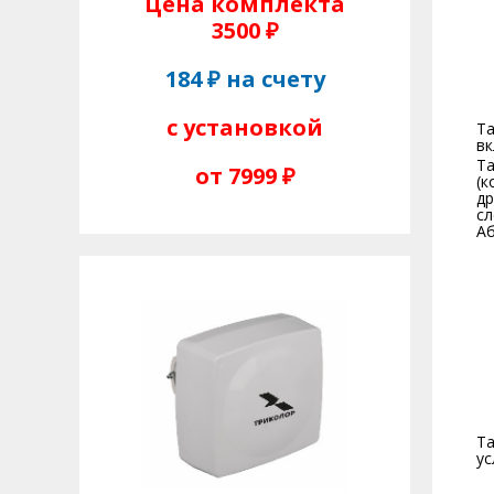
Цена комплекта
3500 ₽
184 ₽ на счету
с установкой
Та
вк
Та
от 7999 ₽
(к
др
сл
Аб
Та
ус