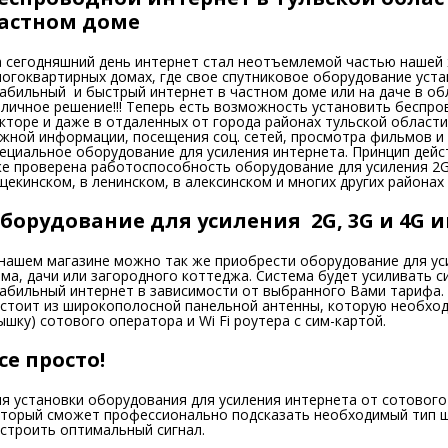
астном доме
 сегодняшний день интернет стал неотъемлемой частью нашей 
огоквартирных домах, где свое спутниковое оборудование уста
абильный и быстрый интернет в частном доме или на даче в об
личное решение!!! Теперь есть возможность установить беспро
кторе и даже в отдаленных от города районах тульской области
жной информации, посещения соц. сетей, просмотра фильмов и 
ециальное оборудование для усиления интернета. Принцип дейс
е проверена работоспособность оборудование для усиления 2G,
щекинском, в ленинском, в алексинском и многих других районах
борудование для усиления 2G, 3G и 4G 
нашем магазине можно так же приобрести оборудование для уси
ма, дачи или загородного коттеджа. Система будет усиливать с
абильный интернет в зависимости от выбранного Вами тарифа. 
стоит из широкополосной панельной антенны, которую необхо
ышку) сотового оператора и Wi Fi роутера с сим-картой.
се просто!
я установки оборудования для усиления интернета от сотового
торый сможет профессионально подсказать необходимый тип ш
строить оптимальный сигнал.