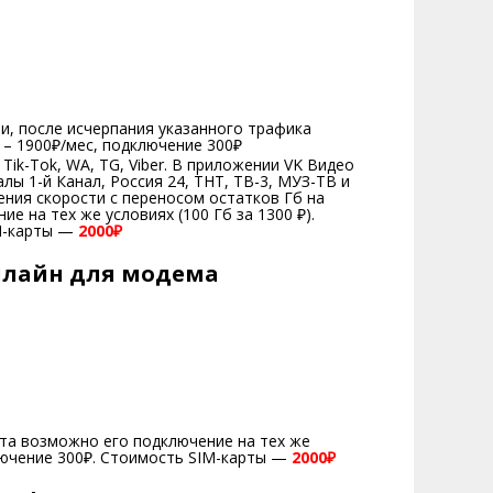
и, после исчерпания указанного трафика
 – 1900₽/мес, подключение 300₽
Tik-Tok, WA, TG, Viber. В приложении VK Видео
ы 1-й Канал, Россия 24, ТНТ, ТВ-3, МУЗ-ТВ и
ения скорости с переносом остатков Гб на
 на тех же условиях (100 Гб за 1300 ₽).
IM-карты —
2000₽
илайн для модема
та возможно его подключение на тех же
ключение 300₽. Стоимость SIM-карты —
2000₽