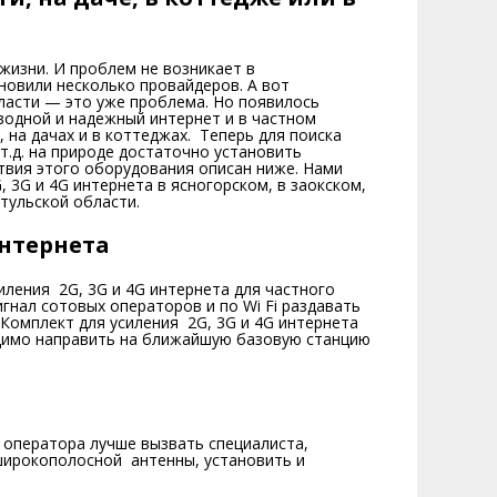
жизни. И проблем не возникает в
новили несколько провайдеров. А вот
ласти — это уже проблема. Но появилось
водной и надежный интернет и в частном
, на дачах и в коттеджах. Теперь для поиска
т.д. на природе достаточно установить
твия этого оборудования описан ниже. Нами
 3G и 4G интернета в ясногорском, в заокском,
 тульской области.
интернета
ления 2G, 3G и 4G интернета для частного
игнал сотовых операторов и по Wi Fi раздавать
Комплект для усиления 2G, 3G и 4G интернета
димо направить на ближайшую базовую станцию
 оператора лучше вызвать специалиста,
ирокополосной антенны, установить и